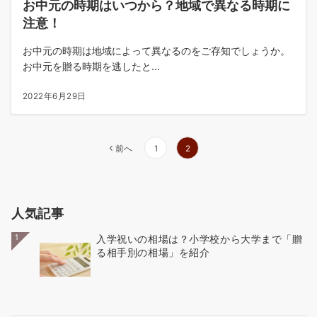
お中元の時期はいつから？地域で異なる時期に
注意！
お中元の時期は地域によって異なるのをご存知でしょうか。
お中元を贈る時期を逃したと...
2022年6月29日
投
前へ
1
2
稿
の
ペ
人気記事
ー
ジ
1
入学祝いの相場は？小学校から大学まで「贈
送
る相手別の相場」を紹介
り