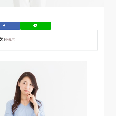
次
[
非表示
]