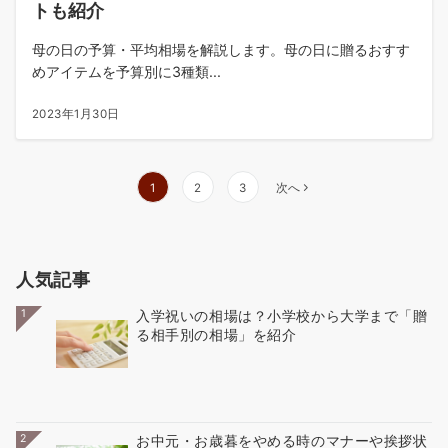
トも紹介
母の日の予算・平均相場を解説します。母の日に贈るおすす
めアイテムを予算別に3種類...
2023年1月30日
投
1
2
3
次へ
稿
の
ペ
人気記事
ー
ジ
1
入学祝いの相場は？小学校から大学まで「贈
送
る相手別の相場」を紹介
り
2
お中元・お歳暮をやめる時のマナーや挨拶状