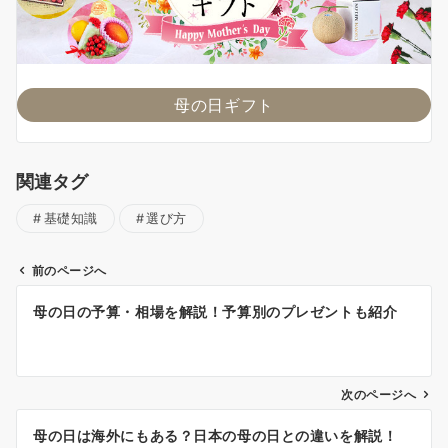
母の日ギフト
関連タグ
基礎知識
選び方
前のページへ
投
母の日の予算・相場を解説！予算別のプレゼントも紹介
稿
ナ
ビ
ゲ
次のページへ
ー
母の日は海外にもある？日本の母の日との違いを解説！
シ