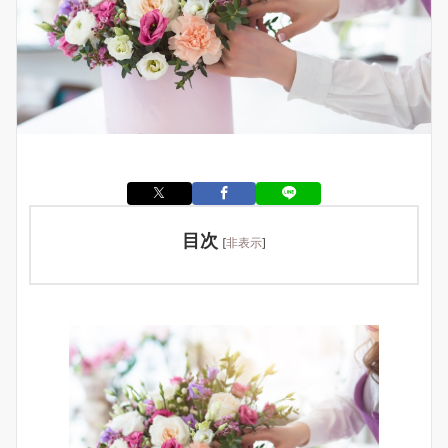
目次
[
非表示
]