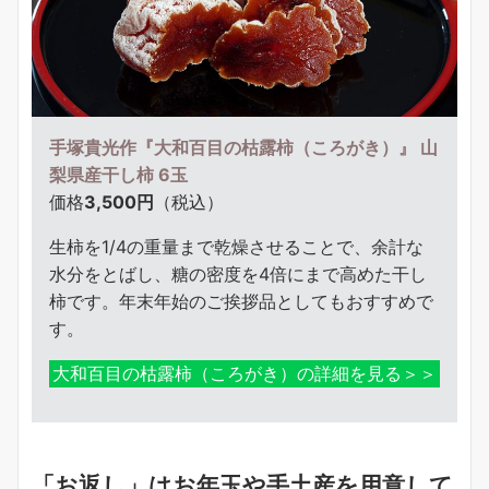
手塚貴光作『大和百目の枯露柿（ころがき）』 山
梨県産干し柿 6玉
価格
3,500円
（税込）
生柿を1/4の重量まで乾燥させることで、余計な
水分をとばし、糖の密度を4倍にまで高めた干し
柿です。年末年始のご挨拶品としてもおすすめで
す。
大和百目の枯露柿（ころがき）の詳細を見る＞＞
「お返し」はお年玉や手土産を用意して