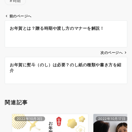
時期
前のページへ
投
お年賀とは？贈る時期や渡し方のマナーを解説！
稿
ナ
ビ
ゲ
次のページへ
ー
お年賀に熨斗（のし）は必要？のし紙の種類や書き方を紹
シ
介
ョ
ン
関連記事
2022年10月3日
2022年10月17日