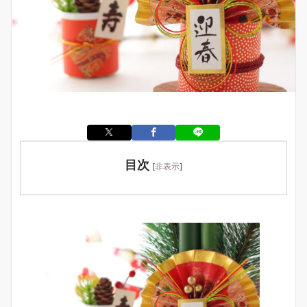
目次
[
非表示
]