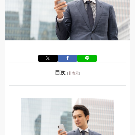
目次
[
非表示
]