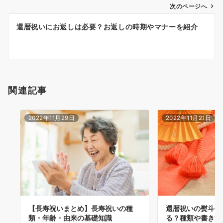
ゲ
次のページへ
ー
還暦祝いにお返しは必要？お返しの時期やマナーを紹介
シ
ョ
ン
関連記事
2022年11月29日
2022年11月21日
【長寿祝いまとめ】長寿祝いの種
還暦祝いの熨斗（
類・年齢・由来の基礎知識
る？種類や書き方