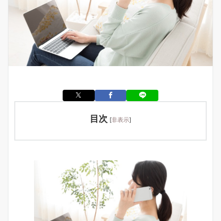
目次
[
非表示
]